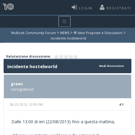
LOGIN
REGISTRATI
>
>
>
WuBook Community Forum
NEWS
💬 Idee Proposte e Discussioni
incidente hostelworld
Valutazione discussione:
incidente hostelworld
Modi discussione
green
Unregistered
08-23-2013, 12:09 PM
#1
Dalle 13.00 di ieri (22/08/2013) fino a questa mattina,