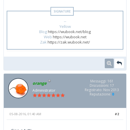
--
Yellow
Blog
https://wubook.net/blog
Web
https://wubook.net
Zak
https://zak.wubook.net/
Messaggi: 161
orange
Discussioni: 17
Registrato: Nov 2013
Administrator
Reputazione:
0
05-08-2016, 01:40 AM
#2