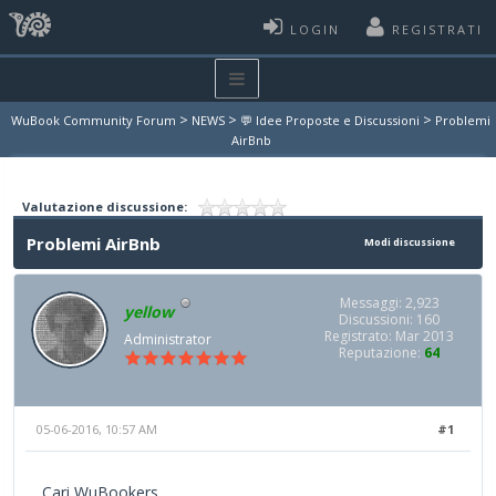
LOGIN
REGISTRATI
>
>
>
WuBook Community Forum
NEWS
💬 Idee Proposte e Discussioni
Problemi
AirBnb
Valutazione discussione:
Problemi AirBnb
Modi discussione
Messaggi: 2,923
yellow
Discussioni: 160
Registrato: Mar 2013
Administrator
Reputazione:
64
05-06-2016, 10:57 AM
#1
Cari WuBookers,