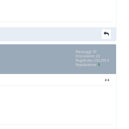
Messaggi: 97
Discussioni: 23
Registrato: Oct 2014
Reputazione:
1
#4