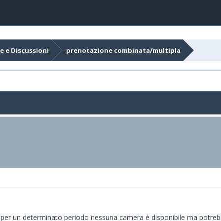
e e Discussioni
prenotazione combinata/multipla
tà per un determinato periodo nessuna camera è disponibile ma potreb