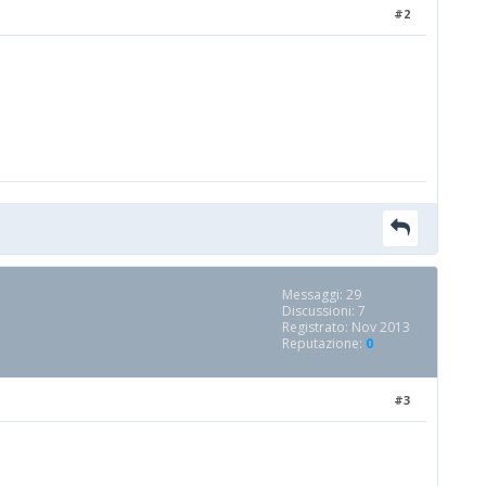
#2
Messaggi: 29
Discussioni: 7
Registrato: Nov 2013
Reputazione:
0
#3