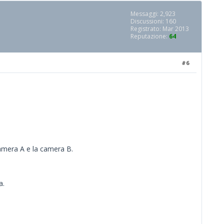
Messaggi: 2,923
Discussioni: 160
Registrato: Mar 2013
Reputazione:
64
#6
camera A e la camera B.
a.