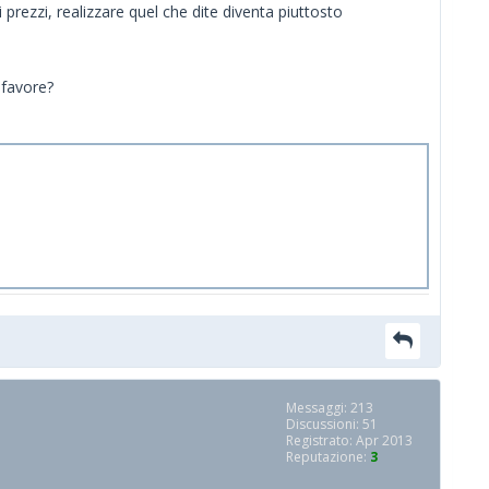
 prezzi, realizzare quel che dite diventa piuttosto
 favore?
Messaggi: 213
Discussioni: 51
Registrato: Apr 2013
Reputazione:
3