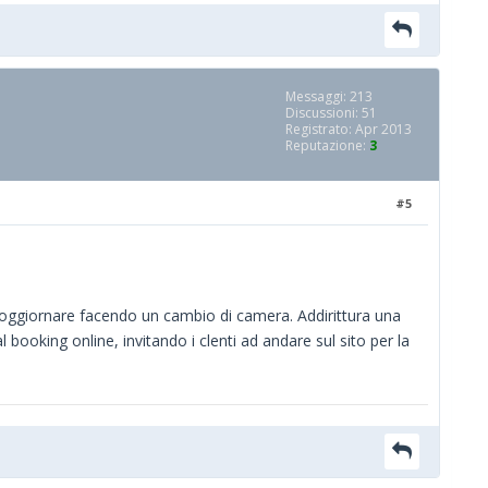
Messaggi: 213
Discussioni: 51
Registrato: Apr 2013
Reputazione:
3
#5
di soggiornare facendo un cambio di camera. Addirittura una
ooking online, invitando i clenti ad andare sul sito per la