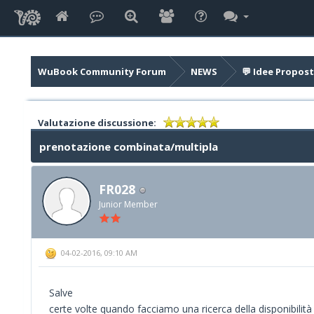
WuBook Community Forum
NEWS
💬 Idee Propost
Valutazione discussione:
prenotazione combinata/multipla
FR028
Junior Member
04-02-2016, 09:10 AM
Salve
certe volte quando facciamo una ricerca della disponibili