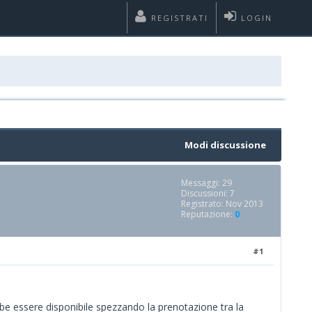
REGISTRATI
LOGIN
Modi discussione
Messaggi: 29
Discussioni: 7
Registrato: Nov 2013
Reputazione:
0
#1
be essere disponibile spezzando la prenotazione tra la