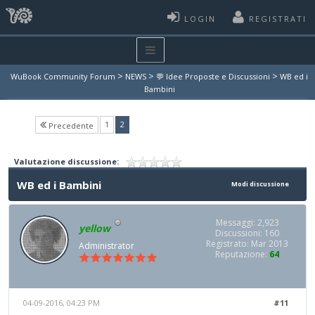
LOGIN
REGISTRATI
>
>
>
WuBook Community Forum
NEWS
💬 Idee Proposte e Discussioni
WB ed i
Bambini
(current)
1
2
Precedente
Valutazione discussione:
WB ed i Bambini
Modi discussione
Messaggi: 2,923
yellow
Discussioni: 160
Registrato: Mar 2013
Administrator
Reputazione:
64
04-09-2016, 04:23 PM
#11