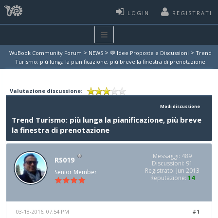
LOGIN
REGISTRATI
>
>
>
WuBook Community Forum
NEWS
💬 Idee Proposte e Discussioni
Trend
Turismo: più lunga la pianificazione, più breve la finestra di prenotazione
Valutazione discussione:
Modi discussione
Trend Turismo: più lunga la pianificazione, più breve
la finestra di prenotazione
Messaggi: 489
RS019
Discussioni: 91
Registrato: Jun 2013
Senior Member
Reputazione:
14
03-18-2016, 07:54 PM
#1