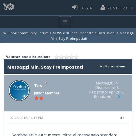
LOGIN
REGISTRATI
>
>
>
WuBook Community Forum
NEWS
💬 Idee Proposte e Discussioni
Messaggi
Min. Stay Preimpostati
Valutazione discussione:
Messaggi Min. Stay Preimpostati
Modi discussione
Messaggi: 15
Tes
Discussioni: 8
Registrato: Apr 2013
Junior Member
Reputazione:
0
02-25-2016, 06:17 PM
#1
Sarebbe utile aggiungere, oltre al messaggio standard