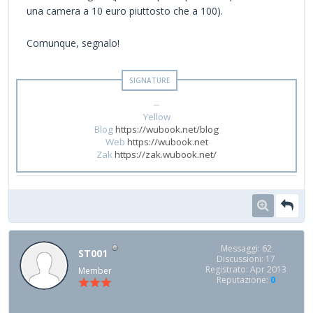
una camera a 10 euro piuttosto che a 100).
Comunque, segnalo!
--
Yellow
Blog
https://wubook.net/blog
Web
https://wubook.net
Zak
https://zak.wubook.net/
Messaggi: 62
ST001
Discussioni: 17
Registrato: Apr 2013
Member
Reputazione:
0