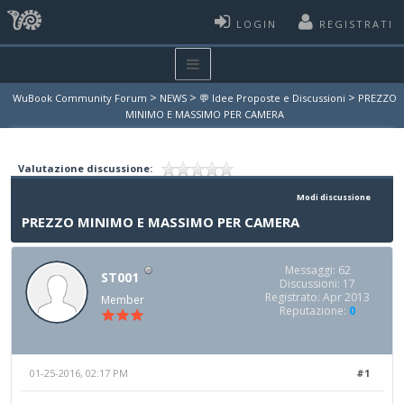
LOGIN
REGISTRATI
>
>
>
WuBook Community Forum
NEWS
💬 Idee Proposte e Discussioni
PREZZO
MINIMO E MASSIMO PER CAMERA
Valutazione discussione:
Modi discussione
PREZZO MINIMO E MASSIMO PER CAMERA
Messaggi: 62
ST001
Discussioni: 17
Registrato: Apr 2013
Member
Reputazione:
0
01-25-2016, 02:17 PM
#1