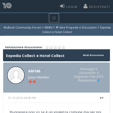
LOGIN
REGISTRATI
>
>
>
WuBook Community Forum
NEWS
💬 Idee Proposte e Discussioni
Expedia
Collect e Hotel Collect
Valutazione discussione:
Expedia Collect e Hotel Collect
Modi discussione
Messaggi: 6
AM166
Discussioni: 4
Registrato: Feb 2015
Junior Member
Reputazione:
0
01-13-2016, 04:49 PM
#1
Buonasera non so se è un esigenza comune ma per noi