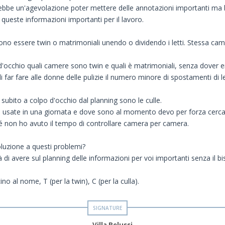
rebbe un'agevolazione poter mettere delle annotazioni importanti ma be
e queste informazioni importanti per il lavoro.
o essere twin o matrimoniali unendo o dividendo i letti. Stessa camer
o d'occhio quali camere sono twin e quali è matrimoniali, senza dover 
r fare alle donne delle pulizie il numero minore di spostamenti di let
ubito a colpo d'occhio dal planning sono le culle.
 usate in una giornata e dove sono al momento devo per forza cercare
é non ho avuto il tempo di controllare camera per camera.
luzione a questi problemi?
 avere sul planning delle informazioni per voi importanti senza il bis
o al nome, T (per la twin), C (per la culla).
Villa Belussi