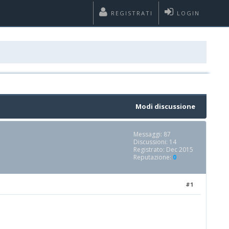
REGISTRATI
LOGIN
Modi discussione
Messaggi: 87
Discussioni: 14
Registrato: Dec 2015
Reputazione:
0
#1