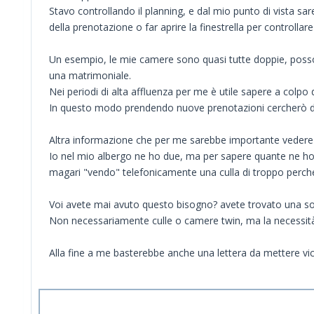
Stavo controllando il planning, e dal mio punto di vista sa
della prenotazione o far aprire la finestrella per controllar
Un esempio, le mie camere sono quasi tutte doppie, posson
una matrimoniale.
Nei periodi di alta affluenza per me è utile sapere a colp
In questo modo prendendo nuove prenotazioni cercherò di fa
Altra informazione che per me sarebbe importante vedere s
Io nel mio albergo ne ho due, ma per sapere quante ne ho
magari "vendo" telefonicamente una culla di troppo perch
Voi avete mai avuto questo bisogno? avete trovato una so
Non necessariamente culle o camere twin, ma la necessità di
Alla fine a me basterebbe anche una lettera da mettere vicin