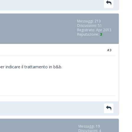
Messaggi: 213
Discussioni: 51
Registrato: Apr 2013
Reputazione:
3
#3
r indicare il trattamento in b&b.
Messaggi: 19
Discussioni: 4