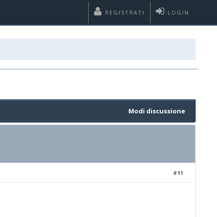
REGISTRATI
LOGIN
Modi discussione
#11