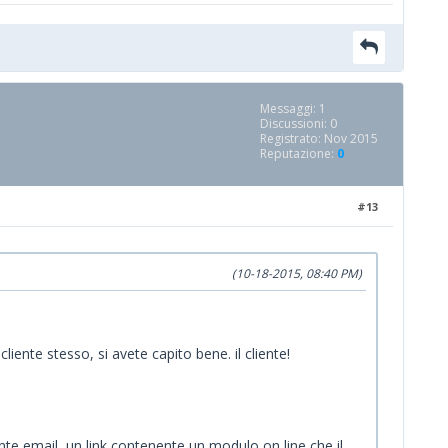
Messaggi: 1
Discussioni: 0
Registrato: Nov 2015
Reputazione:
0
#13
(10-18-2015, 08:40 PM)
iente stesso, si avete capito bene. il cliente!
ante email, un link contenente un modulo on line che il