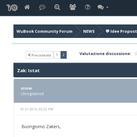
WuBook Community Forum
NEWS
💬 Idee Propost
Valutazione discussione:
(current)
1
2
Precedente
Zak: Istat
snow.
Unregistered
10-31-2015, 03:22 PM
Buongiorno Zakers,