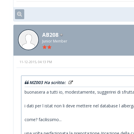
AB208
Junior Member
11-12-2015, 04:13 PM
MZ003 Ha scritto:
buonasera a tutti io, modestamente, suggerirei di sfruttar
i dati per l istat non li deve mettere nel database l alber
come? facilissimo...
una volta perfezionata la prenotazione (ricezione della ca