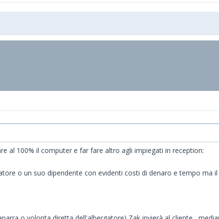
e al 100% il computer e far fare altro agli impiegati in reception:
gatore o un suo dipendente con evidenti costi di denaro e tempo ma il cl
parra o volonta diretta dell'albergatore) Zak invierà al cliente , medi