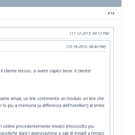
#14
(11-12-2015, 04:13 PM)
(10-18-2015, 08:40 PM)
cliente stesso, si avete capito bene. il cliente!
ediante email, un link contenente un modulo on line che
lo piu a memoria (a differenza dell'hotellier!) al limite
orm online precedentemente inviato (moooolto piu
 dopodichè darà l approvazione a zak di inviarli a tempo