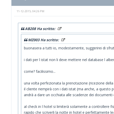
11-12-2015, 04:26 PM
AB208 Ha scritto:
MZ003 Ha scritto:
buonasera a tutti io, modestamente, suggerirei di sfrutt
i dati per l istat non li deve mettere nel database l alb
come? facilissimo...
una volta perfezionata la prenotazione (ricezione della
il cliente riempirà con i dati istat (ma anche, a questo 
andrà a dare un occhiata alle scadenze dei documenti e 
al check in l hotel si limiterà solamente a controller
rapido che scriverli la notte in hotel e perfettamente l