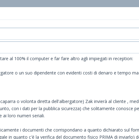
are al 100% il computer e far fare altro agli impiegati in reception:
ergatore o un suo dipendente con evidenti costi di denaro e tempo ma il 
 caparra o volonta diretta dell'albergatore) Zak invierà al cliente , m
punto, con i dati per la pubblica sicurezza) che solitamente conosce per 
ai loro numeri seriali.
e fisicamente i documenti che corrispondano a quanto dichiarato sul f
egale in quanto c'è la verifica del documento fisico PRIMA di inviarlo)