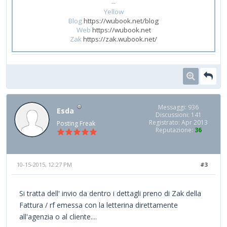
--
Yellow
Blog
https://wubook.net/blog
Web
https://wubook.net
Zak
https://zak.wubook.net/
Messaggi: 936
Esda
Discussioni: 141
Registrato: Apr 2013
Posting Freak
Reputazione:
36
10-15-2015, 12:27 PM
#3
Si tratta dell' invio da dentro i dettagli preno di Zak della
Fattura / rf emessa con la letterina direttamente
all'agenzia o al cliente....