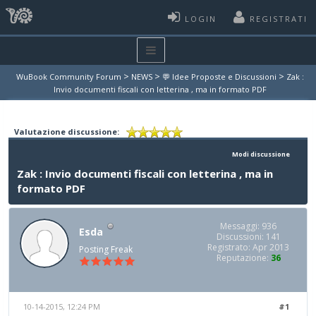
LOGIN
REGISTRATI
>
>
>
WuBook Community Forum
NEWS
💬 Idee Proposte e Discussioni
Zak :
Invio documenti fiscali con letterina , ma in formato PDF
Valutazione discussione:
Modi discussione
Zak : Invio documenti fiscali con letterina , ma in
formato PDF
Messaggi: 936
Esda
Discussioni: 141
Registrato: Apr 2013
Posting Freak
Reputazione:
36
10-14-2015, 12:24 PM
#1