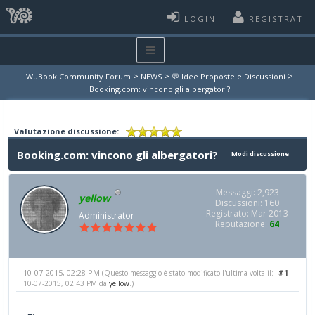
LOGIN
REGISTRATI
>
>
>
WuBook Community Forum
NEWS
💬 Idee Proposte e Discussioni
Booking.com: vincono gli albergatori?
Valutazione discussione:
Booking.com: vincono gli albergatori?
Modi discussione
Messaggi: 2,923
yellow
Discussioni: 160
Registrato: Mar 2013
Administrator
Reputazione:
64
10-07-2015, 02:28 PM
#1
(Questo messaggio è stato modificato l'ultima volta il:
10-07-2015, 02:43 PM da
yellow
.)