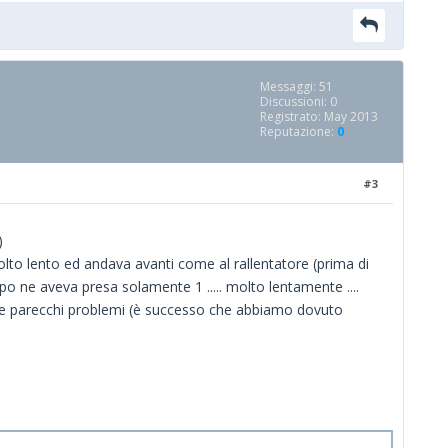
Messaggi: 51
Discussioni: 0
Registrato: May 2013
Reputazione:
0
#3
)
olto lento ed andava avanti come al rallentatore (prima di
o ne aveva presa solamente 1 ..... molto lentamente ....
ebbe parecchi problemi (è successo che abbiamo dovuto