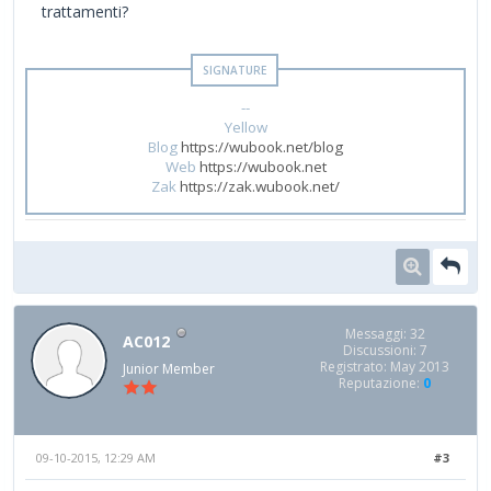
trattamenti?
--
Yellow
Blog
https://wubook.net/blog
Web
https://wubook.net
Zak
https://zak.wubook.net/
Messaggi: 32
AC012
Discussioni: 7
Registrato: May 2013
Junior Member
Reputazione:
0
09-10-2015, 12:29 AM
#3