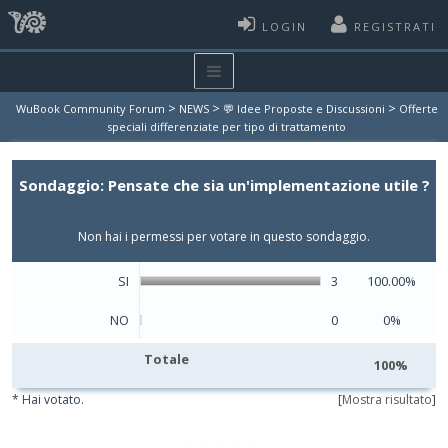
LOGIN
REGISTRATI
>
>
>
WuBook Community Forum
NEWS
💬 Idee Proposte e Discussioni
Offerte
speciali differenziate per tipo di trattamento
Sondaggio: Pensate che sia un'implementazione utile ?
Non hai i permessi per votare in questo sondaggio.
SI
3
100.00%
NO
0
0%
Totale
100%
* Hai votato.
[
Mostra risultato
]