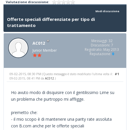
Valutazione discussione:
Modi discussione
Offerte speciali differenziate per tipo di
trattamento
Messaggi: 32
AC012
Discussioni: 7
Registrato: May 2013
Junior Member
Reputazione:
0
09-02-2015, 08:30 PM
#1
(Questo messaggio è stato modificato l'ultima volta il:
09-02-2015, 08:41 PM da
AC012
.)
Ho avuto modo di disquisire con il gentilissimo Lime su
un problema che purtroppo mi affligge.
premetto che:
- il mio scopo è di mantenere una parity rate assoluta
con B.com anche per le offerte speciali