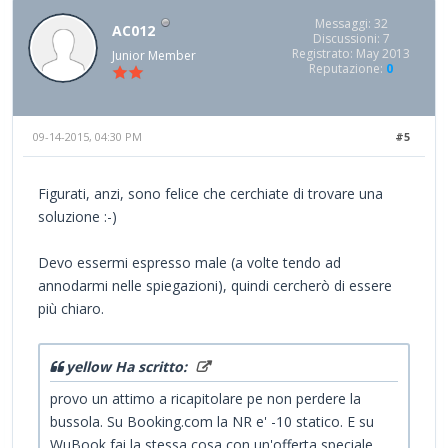
Messaggi: 32
AC012
Discussioni: 7
Registrato: May 2013
Junior Member
Reputazione:
0
09-14-2015, 04:30 PM
#5
Figurati, anzi, sono felice che cerchiate di trovare una
soluzione :-)
Devo essermi espresso male (a volte tendo ad
annodarmi nelle spiegazioni), quindi cercherò di essere
più chiaro.
yellow Ha scritto:
provo un attimo a ricapitolare pe non perdere la
bussola. Su Booking.com la NR e' -10 statico. E su
WuBook fai la stessa cosa con un'offerta speciale