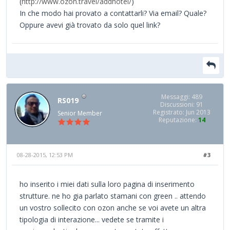
(
http://www.ozon.travel/addhotel/
)
In che modo hai provato a contattarli? Via email? Quale?
Oppure avevi già trovato da solo quel link?
Messaggi: 489
RS019
Discussioni: 91
Registrato: Jun 2013
Senior Member
Reputazione:
14
08-28-2015, 12:53 PM
#3
ho inserito i miei dati sulla loro pagina di inserimento
strutture. ne ho gia parlato stamani con green .. attendo
un vostro sollecito con ozon anche se voi avete un altra
tipologia di interazione... vedete se tramite i