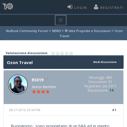
LOGIN
REGISTRATI
>
>
>
WuBook Community Forum
NEWS
💬 Idee Proposte e Discussioni
Ozon
Travel
Valutazione discussione:
Ozon Travel
Modi discussione
Messaggi: 489
RS019
Discussioni: 91
Registrato: Jun 2013
Senior Member
Reputazione:
14
08-27-2015, 03:54 PM
#1
Buongiorno ..sono proprietario di un b&b ed in merito