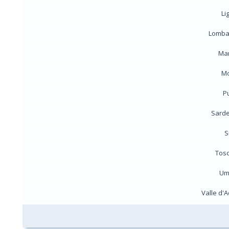
Li
Lomba
Ma
Mo
P
Sard
S
Tos
Um
Valle d'