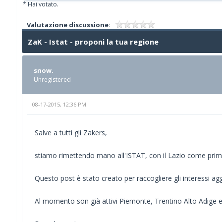
* Hai votato.
Valutazione discussione:
ZaK - Istat - proponi la tua regione
snow.
Unregistered
08-17-2015, 12:36 PM
Salve a tutti gli Zakers,
stiamo rimettendo mano all'ISTAT, con il Lazio come prim
Questo post è stato creato per raccogliere gli interessi agg
Al momento son già attivi Piemonte, Trentino Alto Adige e 