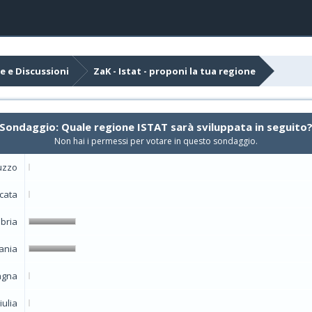
e e Discussioni
ZaK - Istat - proponi la tua regione
Sondaggio: Quale regione ISTAT sarà sviluppata in seguito
Non hai i permessi per votare in questo sondaggio.
uzzo
icata
bria
ania
agna
iulia