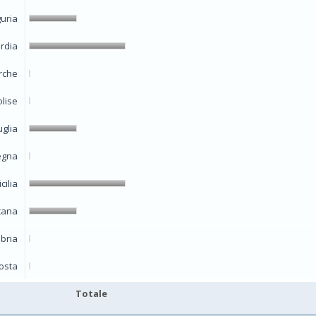
guria
rdia
rche
lise
uglia
egna
icilia
cana
bria
Aosta
Totale