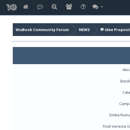
WuBook Community Forum
NEWS
💬 Idee Propost
Abr
Basil
Cala
Camp
Emilia Rom
Friuli Venezia G