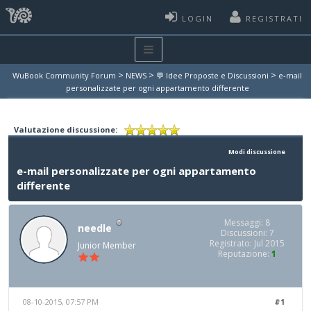
LOGIN
REGISTRATI
>
>
>
WuBook Community Forum
NEWS
💬 Idee Proposte e Discussioni
e-mail
personalizzate per ogni appartamento differente
Valutazione discussione:
Modi discussione
e-mail personalizzate per ogni appartamento
differente
Messaggi: 8
needle
Discussioni: 7
Registrato: Jul 2015
Junior Member
Reputazione:
1
08-10-2015, 07:57 PM
#1