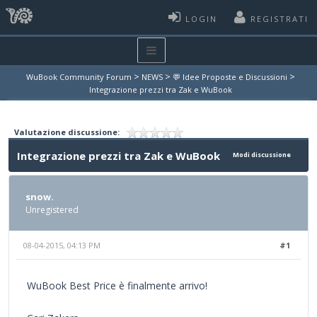
LOGIN
REGISTRATI
>
>
>
WuBook Community Forum
NEWS
💬 Idee Proposte e Discussioni
Integrazione prezzi tra Zak e WuBook
Valutazione discussione:
Integrazione prezzi tra Zak e WuBook
Modi discussione
snow.
Unregistered
08-04-2015, 04:13 PM
#1
WuBook Best Price è finalmente arrivo!