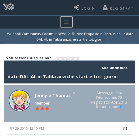
LOGIN
REGISTRATI
>
>
>
WuBook Community Forum
NEWS
💬 Idee Proposte e Discussioni
date
DAL-AL in Tabla anzichè start e tot. giorni
Valutazione discussione:
Modi discussione
date DAL-AL in Tabla anzichè start e tot. giorni
Messaggi: 204
Jenny e Thomas
Discussioni: 28
Registrato: Apr 2013
Member
Reputazione:
0
07-29-2015, 12:10 PM
#1