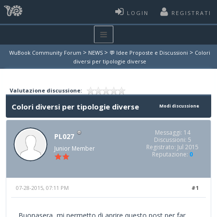
LOGIN
REGISTRATI
>
>
>
WuBook Community Forum
NEWS
💬 Idee Proposte e Discussioni
Colori
diversi per tipologie diverse
Valutazione discussione:
Colori diversi per tipologie diverse
Modi discussione
Messaggi: 14
PL027
Discussioni: 5
Registrato: Jul 2015
Junior Member
Reputazione:
0
07-28-2015, 07:11 PM
#1
Buonasera, mi permetto di aprire questo post per far