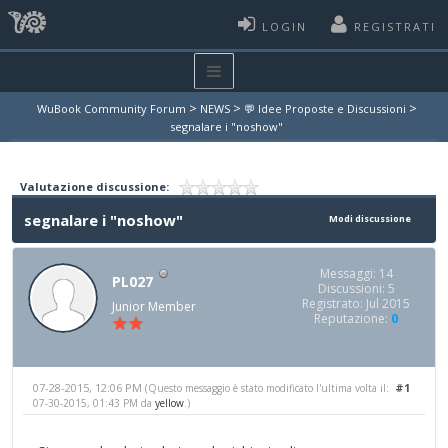
LOGIN
REGISTRATI
>
>
>
WuBook Community Forum
NEWS
💬 Idee Proposte e Discussioni
segnalare i "noshow"
Valutazione discussione:
segnalare i "noshow"
Modi discussione
Messaggi: 14
PL027
Discussioni: 5
Registrato: Jul 2015
Junior Member
Reputazione:
0
07-28-2015, 12:06 PM
#1
(Questo messaggio è stato modificato l'ultima volta il:
07-30-2015, 01:43 PM da
yellow
.)