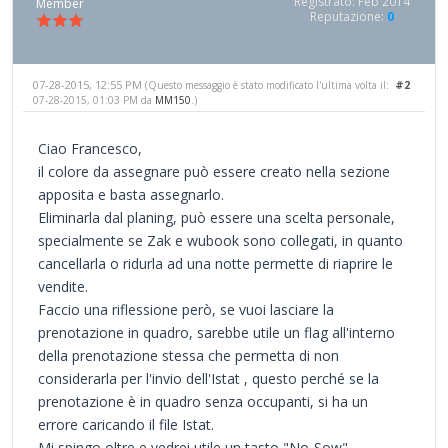
Registrato: Feb 2014
Member
Reputazione:
0
07-28-2015, 12:55 PM
#2
(Questo messaggio è stato modificato l'ultima volta il:
07-28-2015, 01:03 PM da
MM150
.)
Ciao Francesco,
il colore da assegnare può essere creato nella sezione
apposita e basta assegnarlo.
Eliminarla dal planing, può essere una scelta personale,
specialmente se Zak e wubook sono collegati, in quanto
cancellarla o ridurla ad una notte permette di riaprire le
vendite.
Faccio una riflessione però, se vuoi lasciare la
prenotazione in quadro, sarebbe utile un flag all'interno
della prenotazione stessa che permetta di non
considerarla per l'invio dell'Istat , questo perché se la
prenotazione è in quadro senza occupanti, si ha un
errore caricando il file Istat.
Mi spingo oltre e vedrei utile un tasto "No-Sow"