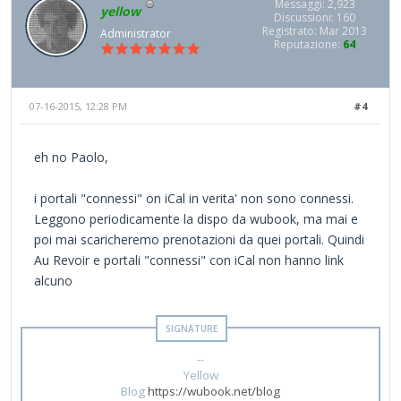
Messaggi: 2,923
yellow
Discussioni: 160
Registrato: Mar 2013
Administrator
Reputazione:
64
07-16-2015, 12:28 PM
#4
eh no Paolo,
i portali "connessi" on iCal in verita' non sono connessi.
Leggono periodicamente la dispo da wubook, ma mai e
poi mai scaricheremo prenotazioni da quei portali. Quindi
Au Revoir e portali "connessi" con iCal non hanno link
alcuno
--
Yellow
Blog
https://wubook.net/blog