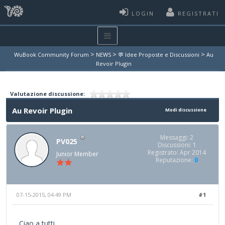
LOGIN
REGISTRATI
>
>
>
WuBook Community Forum
NEWS
💬 Idee Proposte e Discussioni
Au
Revoir Plugin
Valutazione discussione:
Au Revoir Plugin
Modi discussione
Messaggi: 2
PV025
Discussioni: 1
Registrato: Apr 2014
Junior Member
Reputazione:
0
07-15-2015, 04:49 PM
#1
Ciao a tutti,