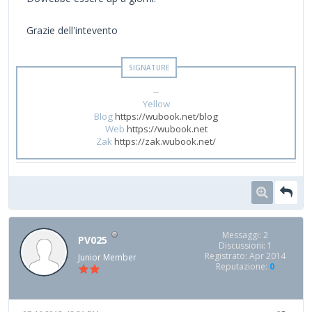
Grazie dell'intevento
--
Yellow
Blog
https://wubook.net/blog
Web
https://wubook.net
Zak
https://zak.wubook.net/
Messaggi: 2
PV025
Discussioni: 1
Registrato: Apr 2014
Junior Member
Reputazione:
0