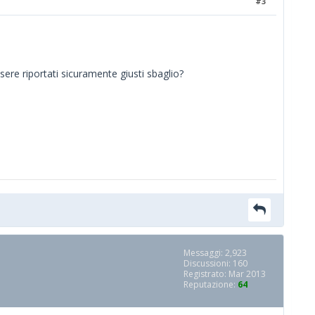
#3
ssere riportati sicuramente giusti sbaglio?
Messaggi: 2,923
Discussioni: 160
Registrato: Mar 2013
Reputazione:
64