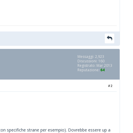
Messaggi: 2,923
Discussioni: 160
Registrato: Mar 2013
Reputazione:
64
#2
 con specifiche strane per esempio). Dovrebbe essere up a