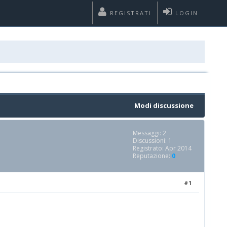
REGISTRATI
LOGIN
Modi discussione
Messaggi: 2
Discussioni: 1
Registrato: Apr 2014
Reputazione:
0
#1