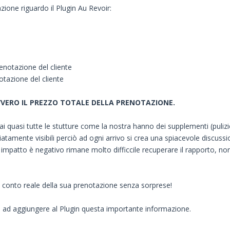
ione riguardo il Plugin Au Revoir:
enotazione del cliente
otazione del cliente
VVERO IL PREZZO TOTALE DELLA PRENOTAZIONE.
i quasi tutte le stutture come la nostra hanno dei supplementi (pulizie f
ente visibili perciò ad ogni arrivo si crea una spiacevole discussio
mo impatto è negativo rimane molto difficcile recuperare il rapporto, 
e il conto reale della sua prenotazione senza sorprese!
o ad aggiungere al Plugin questa importante informazione.