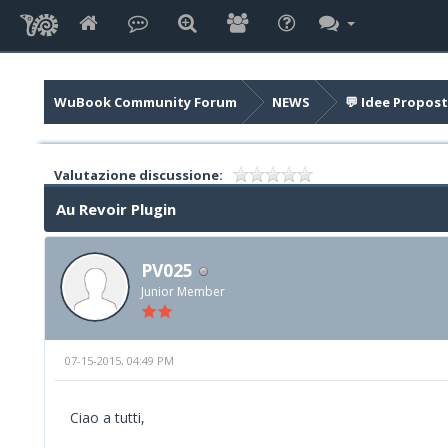
WuBook Community Forum
NEWS
💬 Idee Propost
Valutazione discussione:
Au Revoir Plugin
PV025
Junior Member
07-15-2015, 04:49 PM
Ciao a tutti,