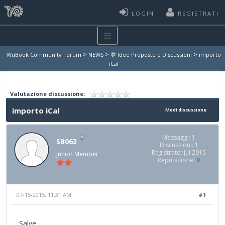
LOGIN
REGISTRATI
>
>
>
WuBook Community Forum
NEWS
💬 Idee Proposte e Discussioni
importo
iCal
Valutazione discussione:
importo iCal
Modi discussione
Messaggi: 1
SB063
Discussioni: 1
Registrato: Jul 2015
Junior Member
Reputazione:
0
07-15-2015, 11:31 AM
#1
Salve,