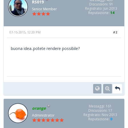
RS019
Discussioni: 91
Registrato: Jun 2013
Senior Member
Reputazione:
14
07-15-2015, 12:20 PM
#2
buona idea..potete rendere possibile?
Messaggi: 161
orange
Discussioni: 17
Registrato: Nov 2013
Administrator
Reputazione:
0