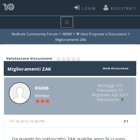
LOGIN
REGISTRATI
>
>
>
WuBook Community Forum
NEWS
💬 Idee Proposte e Discussioni
Miglioramenti ZAK
Valutazione discussione:
Miglioramenti ZAK
Modi discussione
Messaggi: 213
RG006
Discussioni: 51
Registrato: Apr 2013
Member
Reputazione:
3
07-14-2015, 03:28 PM
#1
Da quando ho sottoscritto ZAK qualche anno fa ci sono