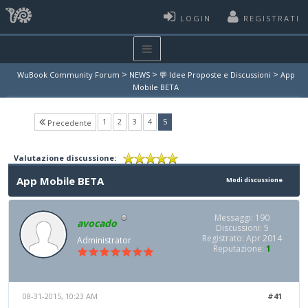
LOGIN
REGISTRATI
>
>
>
WuBook Community Forum
NEWS
💬 Idee Proposte e Discussioni
App
Mobile BETA
(current)
1
2
3
4
5
Precedente
Valutazione discussione:
App Mobile BETA
Modi discussione
Messaggi: 190
avocado
Discussioni: 5
Registrato: Apr 2014
Administrator
Reputazione:
1
08-31-2015, 10:23 AM
#41