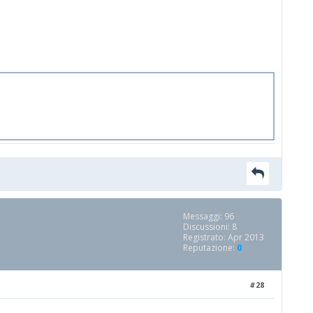
Messaggi: 96
Discussioni: 8
Registrato: Apr 2013
Reputazione:
0
#28