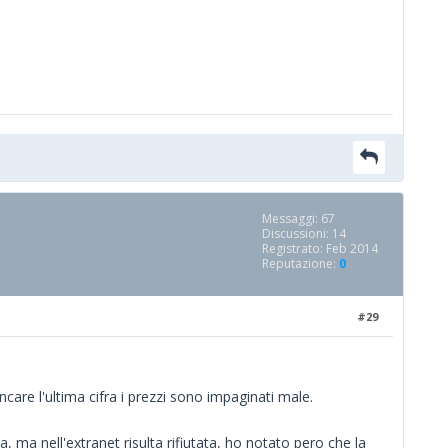
Messaggi: 67
Discussioni: 14
Registrato: Feb 2014
Reputazione:
0
#29
oncare l'ultima cifra i prezzi sono impaginati male.
 ma nell'extranet risulta rifiutata, ho notato pero che la