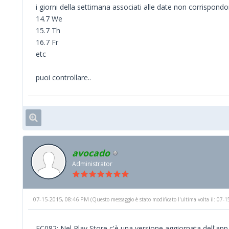
i giorni della settimana associati alle date non corrispond
14.7 We
15.7 Th
16.7 Fr
etc
puoi controllare..
avocado
Administrator
07-15-2015, 08:46 PM
(Questo messaggio è stato modificato l'ultima volta il: 07
FC082: Nel Play Store c'è una versione aggiornata dell'app