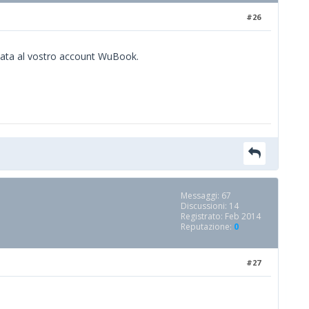
#26
ciata al vostro account WuBook.
Messaggi: 67
Discussioni: 14
Registrato: Feb 2014
Reputazione:
0
#27