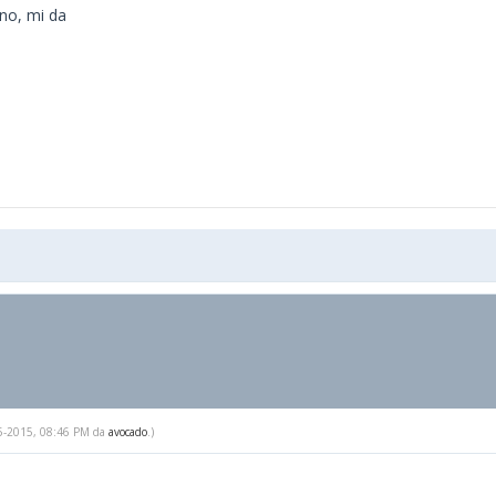
ono, mi da
-15-2015, 08:46 PM da
avocado
.)
.