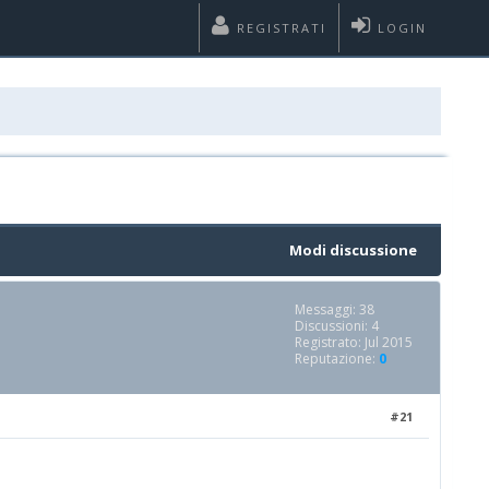
REGISTRATI
LOGIN
Modi discussione
Messaggi: 38
Discussioni: 4
Registrato: Jul 2015
Reputazione:
0
#21