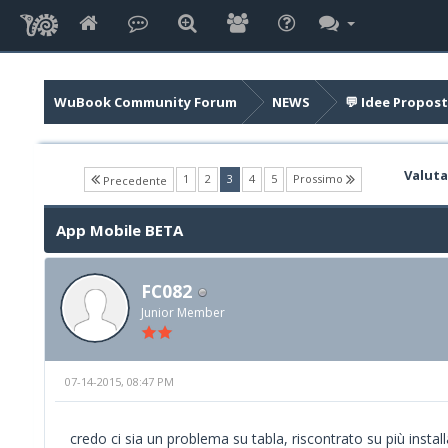
WuBook Community Forum
NEWS
💬 Idee Propost
Valuta
(current)
1
2
3
4
5
Prossimo
Precedente
App Mobile BETA
FC082
Junior Member
07-14-2015, 08:47 PM
credo ci sia un problema su tabla, riscontrato su più install