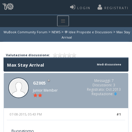
LOGIN
REGISTRATI
>
>
>
WuBook Community Forum
NEWS
💬 Idee Proposte e Discussioni
Max Stay
Arrival
Valutazione discussione:
Max Stay Arrival
Modi discussione
Messaggi: 7
GZ005
Discussioni: 3
Registrato: Oct 2013
Junior Member
Reputazione:
0
07-08-2015, 05:43 PM
#1
Buongiorno,