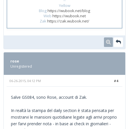
--
Yellow
Blog
https://wubook.net/blog
Web
https://wubook.net
Zak
https://zak.wubook.net/
rose
Unregistered
06-26-2015, 04:12 PM
#4
Salve GS084, sono Rose, account di Zak.
In realtà la stampa del daily section è stata pensata per
mostrarvi le mansioni quotidiane legate agli arrivi proprio
per farvi prender nota - in base ai check in giornalieri -