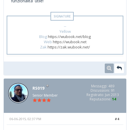
funzionalita' utile!
--
Yellow
Blog
https://wubook.net/blog
Web
https://wubook.net
Zak
https://zak.wubook.net/
Messaggi: 489
RS019
Discussioni: 91
Registrato: Jun 2013
Senior Member
Reputazione:
14
06-06-2015, 02:37 PM
#4