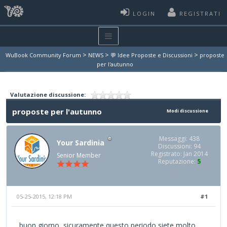
LOGIN
REGISTRATI
>
>
>
WuBook Community Forum
NEWS
💬 Idee Proposte e Discussioni
proposte
per l'autunno
Valutazione discussione:
proposte per l'autunno
Modi discussione
Messaggi: 438
Your Sardinia
Discussioni: 94
Registrato: Jan 2014
Senior Member
Reputazione:
5
05-25-2015, 12:18 PM
#1
buon giorno, sicuramente questo periodo siete molto