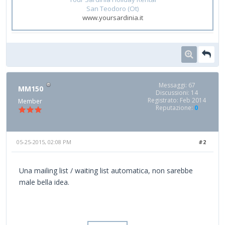
San Teodoro (Ot)
www.yoursardinia.it
Messaggi: 67
MM150
Discussioni: 14
Registrato: Feb 2014
Member
Reputazione:
0
05-25-2015, 02:08 PM
#2
Una mailing list / waiting list automatica, non sarebbe
male bella idea.