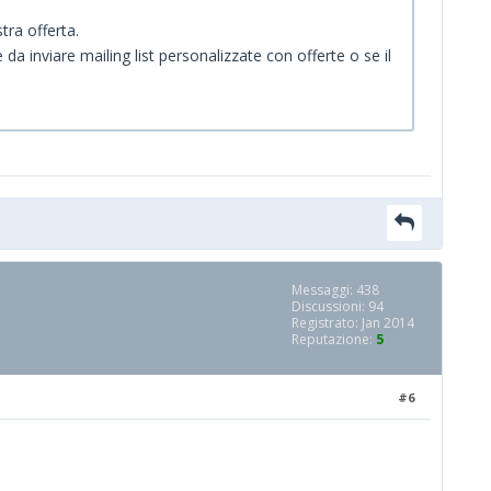
tra offerta.
 da inviare mailing list personalizzate con offerte o se il
Messaggi: 438
Discussioni: 94
Registrato: Jan 2014
Reputazione:
5
#6