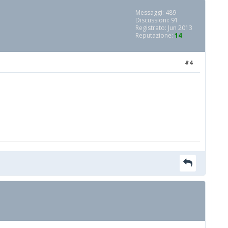
Messaggi: 489
Discussioni: 91
Registrato: Jun 2013
Reputazione:
14
#4