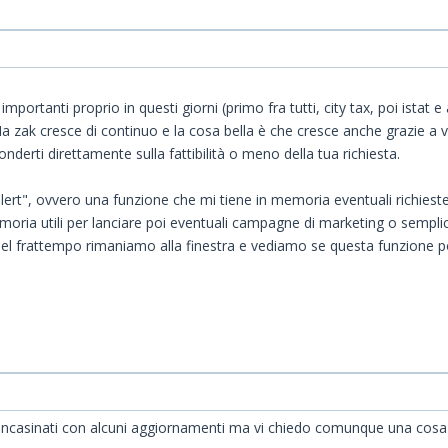
ortanti proprio in questi giorni (primo fra tutti, city tax, poi istat 
a zak cresce di continuo e la cosa bella è che cresce anche grazie a vo
derti direttamente sulla fattibilità o meno della tua richiesta.
llert", ovvero una funzione che mi tiene in memoria eventuali richiest
oria utili per lanciare poi eventuali campagne di marketing o semplic
Nel frattempo rimaniamo alla finestra e vediamo se questa funzione po
incasinati con alcuni aggiornamenti ma vi chiedo comunque una cosa 