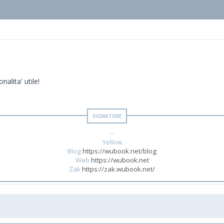
alita' utile!
--
Yellow
Blog
https://wubook.net/blog
Web
https://wubook.net
Zak
https://zak.wubook.net/