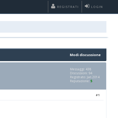
REGISTRATI
LOGIN
Modi discussione
Messaggi: 438
Discussioni: 94
Registrato: Jan 2014
Reputazione:
5
#1