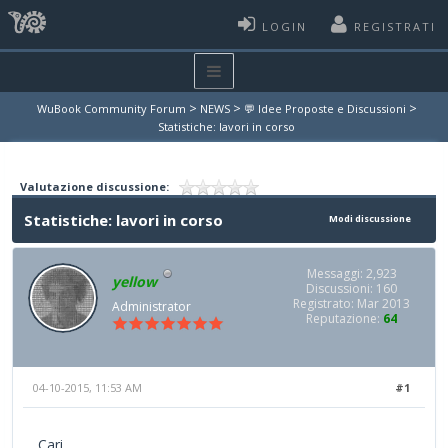
LOGIN
REGISTRATI
>
>
>
WuBook Community Forum
NEWS
💬 Idee Proposte e Discussioni
Statistiche: lavori in corso
Valutazione discussione:
Statistiche: lavori in corso
Modi discussione
Messaggi: 2,923
yellow
Discussioni: 160
Registrato: Mar 2013
Administrator
Reputazione:
64
04-10-2015, 11:53 AM
#1
Cari,