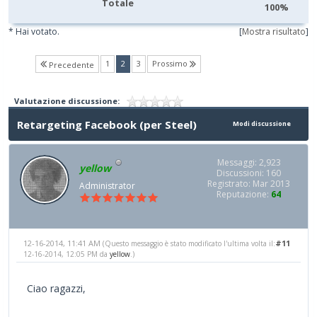
Totale
100%
* Hai votato.
[
Mostra risultato
]
(current)
1
2
3
Prossimo
Precedente
Valutazione discussione:
Retargeting Facebook (per Steel)
Modi discussione
Messaggi: 2,923
yellow
Discussioni: 160
Registrato: Mar 2013
Administrator
Reputazione:
64
12-16-2014, 11:41 AM
#11
(Questo messaggio è stato modificato l'ultima volta il:
12-16-2014, 12:05 PM da
yellow
.)
Ciao ragazzi,