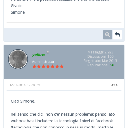
Grazie
Simone
Messaggi: 2,923
yellow
Discussioni: 160
Registrato: Mar 2013
Administrator
Reputazione:
64
12-16-2014, 12:28 PM
#14
Ciao Simone,
nel senso che dici, non c'e' nessun problema: penso lato
wubook basti includere la tecnologia 1pixel di facebook
(tecnologia che non conosco in nessun modo, metto le