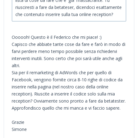
lista di cose da fare che e' gia' massacrante. Tu
riusciresti a fare da betateser, dicendoci esattamente
che contenuto inserire sulla tua online reception?
Oooooh! Questo è il Federico che mi piace! :)
Capisco che abbiate tante cose da fare e farò in modo di
farvi perdere meno tempo possibile senza richiedervi
interventi inutili. Sono certo che poi sarà utile anche agli
altri.
Sia per il remarketing di AdWords che per quello di
Facebook, vengono fornite circa 8-10 righe di codice da
inserire nella pagina (nel nostro caso della online
reception). Riuscite a inserire il codice solo sulla mia
reception? Ovviamente sono pronto a fare da betatester.
Approfondisco quello che mi manca e vi faccio sapere.
Grazie
Simone