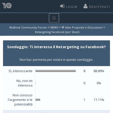
LOGIN
REGISTRATI
>
>
>
WuBook Community Forum
NEWS
💬 Idee Proposte e Discussioni
Retargeting Facebook (per Steel)
Sondaggio: Ti interessa il Retargeting su Facebook?
Non hai i permessi per votare in questo sondaggio.
Sì, interessante
8
88.89%
No, non mi
0
0%
interessa
Non conosco
l'argomento e le
1
11.11%
potenzialità