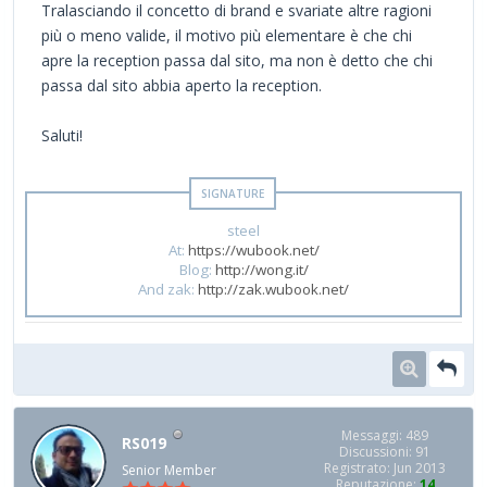
Tralasciando il concetto di brand e svariate altre ragioni
più o meno valide, il motivo più elementare è che chi
apre la reception passa dal sito, ma non è detto che chi
passa dal sito abbia aperto la reception.
Saluti!
steel
At:
https://wubook.net/
Blog:
http://wong.it/
And zak:
http://zak.wubook.net/
Messaggi: 489
RS019
Discussioni: 91
Registrato: Jun 2013
Senior Member
Reputazione:
14