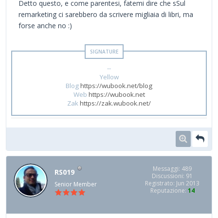
Detto questo, e come parentesi, fatemi dire che sSul
remarketing ci sarebbero da scrivere migliaia di libri, ma
forse anche no :)
--
Yellow
Blog
https://wubook.net/blog
Web
https://wubook.net
Zak
https://zak.wubook.net/
Messaggi: 489
RS019
Discussioni: 91
Registrato: Jun 2013
Senior Member
Reputazione:
14