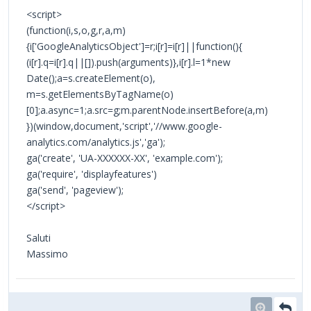
<script>
(function(i,s,o,g,r,a,m)
{i['GoogleAnalyticsObject']=r;i[r]=i[r]||function(){
(i[r].q=i[r].q||[]).push(arguments)},i[r].l=1*new
Date();a=s.createElement(o),
m=s.getElementsByTagName(o)
[0];a.async=1;a.src=g;m.parentNode.insertBefore(a,m)
})(window,document,'script','//www.google-
analytics.com/analytics.js','ga');
ga('create', 'UA-XXXXXX-XX', 'example.com');
ga('require', 'displayfeatures')
ga('send', 'pageview');
</script>
Saluti
Massimo