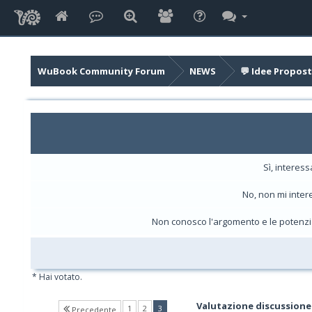
WuBook Community Forum
NEWS
💬 Idee Propost
Sì, interes
No, non mi inter
Non conosco l'argomento e le potenzi
* Hai votato.
Valutazione discussione
(current)
1
2
3
Precedente