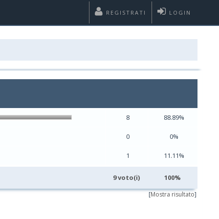
REGISTRATI
LOGIN
8
88.89%
0
0%
1
11.11%
9 voto(i)
100%
[
Mostra risultato
]