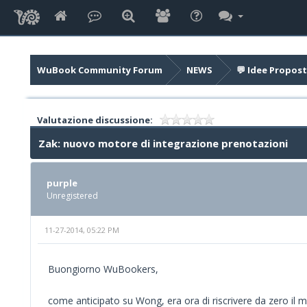
WuBook Community Forum
NEWS
💬 Idee Propost
Valutazione discussione:
Zak: nuovo motore di integrazione prenotazioni
purple
Unregistered
11-27-2014, 05:22 PM
Buongiorno WuBookers,
come anticipato su Wong, era ora di riscrivere da zero il 