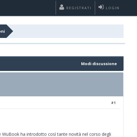
REGISTRATI
LOGIN
oni
Modi discussione
#1
hè WuBook ha introdotto così tante novità nel corso degli