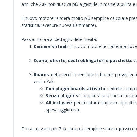
anni che Zak non riusciva più a gestirle in maniera pulita 
Il nuovo motore renderà molto più semplice calcolare prez
statistica/revenure nuova fiammante).
Passiamo ora al dettaglio delle novità:
Camere virtuali
: il nuovo motore le tratterà a dov
Sconti, offerte, costi obbligatori e pacchetti
: 
Boards
: nella vecchia versione le boards provenie
vosto Zak:
Con plugin boards attivato
: vedrete compar
Senza plugin
: vi comparirà una spesa extra 
All inclusive
: per la natura di questo tipo di 
spesa aggiuntiva.
D'ora in avanti per Zak sarà più semplice stare al passo con