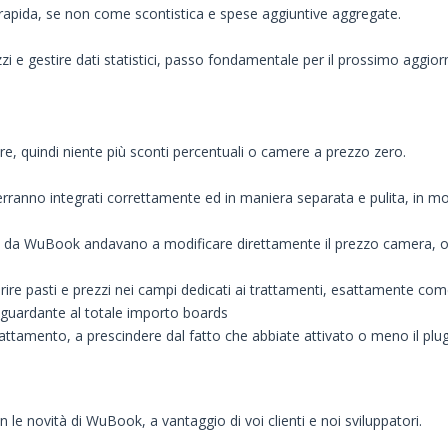
e rapida, se non come scontistica e spese aggiuntive aggregate.
zi e gestire dati statistici, passo fondamentale per il prossimo aggi
ere, quindi niente più sconti percentuali o camere a prezzo zero.
verranno integrati correttamente ed in maniera separata e pulita, in mo
nti da WuBook andavano a modificare direttamente il prezzo camera, 
ire pasti e prezzi nei campi dedicati ai trattamenti, esattamente com
riguardante al totale importo boards
trattamento, a prescindere dal fatto che abbiate attivato o meno il plug
 le novità di WuBook, a vantaggio di voi clienti e noi sviluppatori.