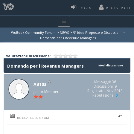
LOGIN
REGISTRATI
>
>
>
WuBook Community Forum
NEWS
💬 Idee Proposte e Discussioni
Domanda per i Revenue Managers
Valutazione discussione:
Domanda per i Revenue Managers
Modi discussione
Messaggi: 36
AB103
Discussioni: 9
Registrato: Nov 2013
Junior Member
Reputazione:
0
#1
10-30-2014, 02:07 AM