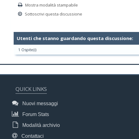
Mostra modalità stampabile
Sottoscrivi questa discussione
Utenti che stanno guardando questa discussione:
1 Ospite(i)
QUICK LINKS
Nuovi messaggi
Forum Stats
Modalità archivio
Contattaci