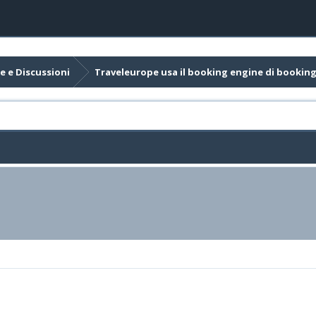
e e Discussioni
Traveleurope usa il booking engine di bookin