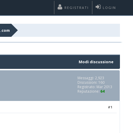
REGISTRATI
LOGIN
g.com
Modi discussione
Messaggi: 2,923
Discussioni: 160
Registrato: Mar 2013
Reputazione:
64
#1