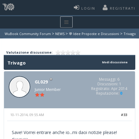
LOGIN
REGISTRATI
>
>
>
WuBook Community Forum
NEWS
💬 Idee Proposte e Discussioni
Trivago
Valutazione discussione:
Trivago
Modi discussione
Messaggi: 6
GL029
Discussioni: 1
Registrato: Apr 2014
Junior Member
Reputazione:
0
10-11-2014, 09:55 AM
#33
Save! Vorrei entrare anche io...mi daoi notizie please!