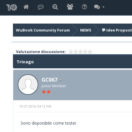
WuBook Community Forum
NEWS
💬 Idee Propost
Valutazione discussione:
Trivago
GC067
Junior Member
10-07-2014, 04:12 PM
Sono disponibile come tester.