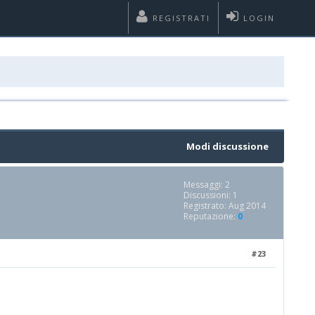
REGISTRATI
LOGIN
Modi discussione
Messaggi: 2
Discussioni: 1
Registrato: Aug 2014
Reputazione:
0
#23