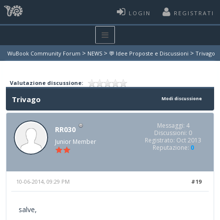
LOGIN
REGISTRATI
>
>
>
WuBook Community Forum
NEWS
💬 Idee Proposte e Discussioni
Trivago
Valutazione discussione:
Trivago
Modi discussione
Messaggi: 4
RR030
Discussioni: 0
Registrato: Oct 2013
Junior Member
Reputazione:
0
10-06-2014, 09:29 PM
#19
salve,