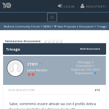
LOGIN
REGISTRATI
>
>
>
WuBook Community Forum
NEWS
💬 Idee Proposte e Discussioni
Trivago
Valutazione discussione:
Trivago
Modi discussione
Messaggi: 2
CT011
Discussioni: 1
Registrato: Dec 2013
Junior Member
Reputazione:
0
10-03-2014, 03:11 PM
#12
Salve, vorremmo essere attivati sia con il profilo Antica