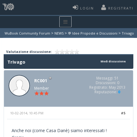
LOGIN
REGISTRATI
>
>
>
WuBook Community Forum
NEWS
💬 Idee Proposte e Discussioni
Trivago
Valutazione discussione:
Trivago
Modi discussione
Messaggi: 51
RC001
Discussioni: 0
Registrato: May 2013
Member
Reputazione:
0
10-02-2014, 10:45 PM
#5
Anche noi (come Casa Danè) siamo interessati !