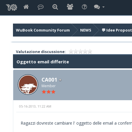
WuBook Community Forum
NEWS
💬 Idee Propost
Valutazione discussione:
Oggetto email differite
CA001
Member
05-16-2013, 11:22 AM
Ragazzi dovreste cambiare l' oggetto delle email a conferm