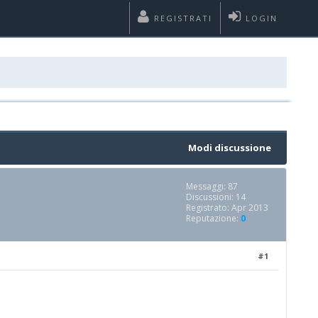
REGISTRATI
LOGIN
Modi discussione
Messaggi: 87
Discussioni: 14
Registrato: Apr 2013
Reputazione:
0
#1