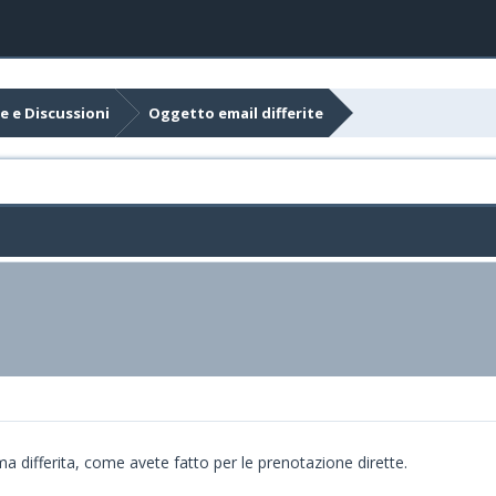
e e Discussioni
Oggetto email differite
a differita, come avete fatto per le prenotazione dirette.