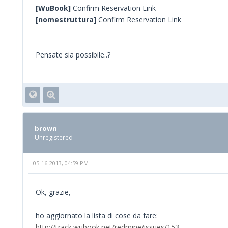
[WuBook]
Confirm Reservation Link
[nomestruttura]
Confirm Reservation Link
Pensate sia possibile..?
brown
Unregistered
05-16-2013, 04:59 PM
Ok, grazie,
ho aggiornato la lista di cose da fare:
http://track.wubook.net/redmine/issues/153