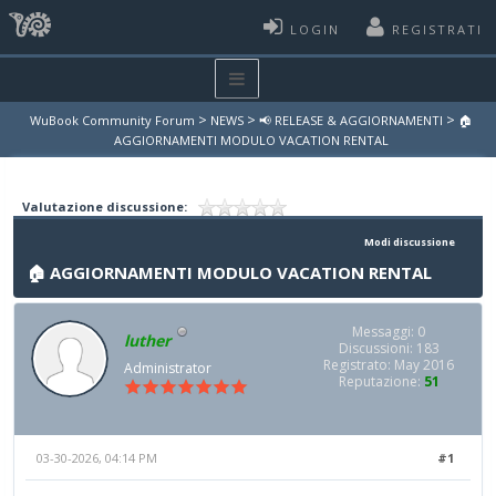
LOGIN
REGISTRATI
>
>
>
WuBook Community Forum
NEWS
📢 RELEASE & AGGIORNAMENTI
🏠
AGGIORNAMENTI MODULO VACATION RENTAL
Valutazione discussione:
Modi discussione
🏠 AGGIORNAMENTI MODULO VACATION RENTAL
Messaggi: 0
luther
Discussioni: 183
Registrato: May 2016
Administrator
Reputazione:
51
03-30-2026, 04:14 PM
#1