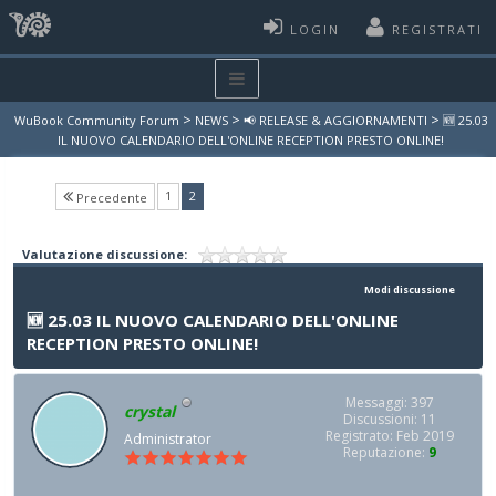
LOGIN
REGISTRATI
>
>
>
WuBook Community Forum
NEWS
📢 RELEASE & AGGIORNAMENTI
🆕​ 25.03
IL NUOVO CALENDARIO DELL'ONLINE RECEPTION PRESTO ONLINE!
(current)
1
2
Precedente
Valutazione discussione:
Modi discussione
🆕​ 25.03 IL NUOVO CALENDARIO DELL'ONLINE
RECEPTION PRESTO ONLINE!
Messaggi: 397
crystal
Discussioni: 11
Registrato: Feb 2019
Administrator
Reputazione:
9