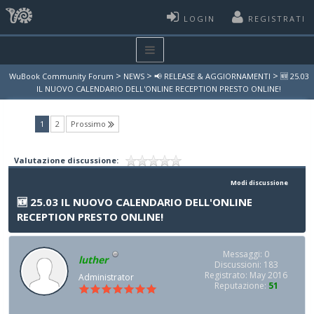
LOGIN
REGISTRATI
>
>
>
WuBook Community Forum
NEWS
📢 RELEASE & AGGIORNAMENTI
🆕​ 25.03
IL NUOVO CALENDARIO DELL'ONLINE RECEPTION PRESTO ONLINE!
(current)
1
2
Prossimo
Valutazione discussione:
Modi discussione
🆕​ 25.03 IL NUOVO CALENDARIO DELL'ONLINE
RECEPTION PRESTO ONLINE!
Messaggi: 0
luther
Discussioni: 183
Registrato: May 2016
Administrator
Reputazione:
51