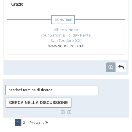
Grazie
Alberto Pinna
Your Sardinia Holiday Rental
San Teodoro (Ot)
www.yoursardinia.it
(current)
1
2
Prossimo