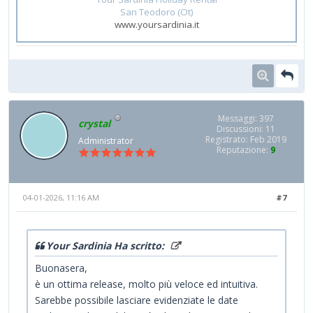
San Teodoro (Ot)
www.yoursardinia.it
Messaggi: 397
crystal
Discussioni: 11
Registrato: Feb 2019
Administrator
Reputazione:
9
04-01-2026, 11:16 AM
#7
Your Sardinia Ha scritto:
Buonasera,
è un ottima release, molto più veloce ed intuitiva.
Sarebbe possibile lasciare evidenziate le date