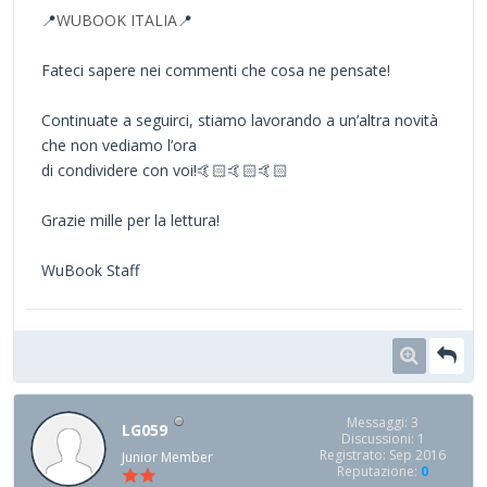
📍
WUBOOK ITALIA
📍
Fateci sapere nei commenti che cosa ne pensate!
Continuate a seguirci, stiamo lavorando a un’altra novità
che non vediamo l’ora
di condividere con voi!🤙🏻🤙🏻🤙🏻
Grazie mille per la lettura!
WuBook Staff
Messaggi: 3
LG059
Discussioni: 1
Registrato: Sep 2016
Junior Member
Reputazione:
0