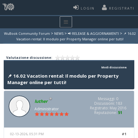
LOGIN
REGISTRATI
>
>
>
WuBook Community Forum
NEWS
📢 RELEASE & AGGIORNAMENTI
📌 16.02
Vacation rental: Il modulo per Property Manager online per tutti!
Valutazione discussione:
Modi discussione
📌 16.02 Vacation rental: Il modulo per Property
Manager online per tutti!
Messaggi: 0
luther
Discussioni: 183
Registrato: May 2016
Administrator
Reputazione:
51
02-13-2026, 05:31 PM
#1