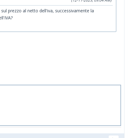
(12-11-2025, 09:04 AM)
sul prezzo al netto dell'iva, successivamente la
ll'IVA?