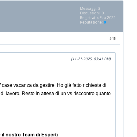
Messaggi: 3
Discussioni: 0
Registrato: Feb 2022
Reputazione:
0
#15
(11-21-2025, 03:41 PM)
 case vacanza da gestire. Ho giá fatto richiesta di
di lavoro. Resto in attesa di un vs risccontro quanto
e il nostro Team di Esperti