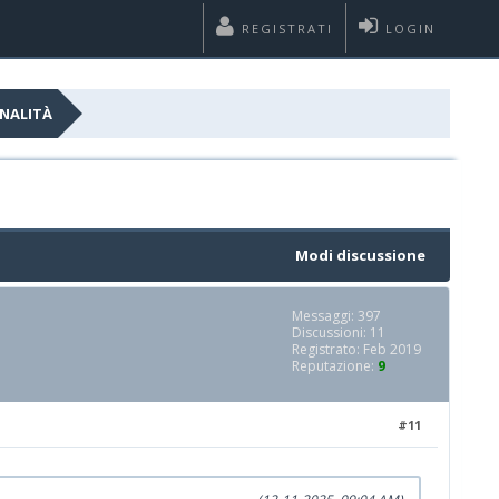
REGISTRATI
LOGIN
ONALITÀ
Modi discussione
Messaggi: 397
Discussioni: 11
Registrato: Feb 2019
Reputazione:
9
#11