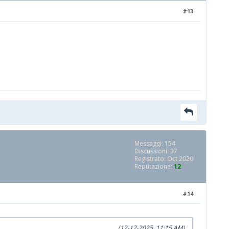
#13
Messaggi: 154
Discussioni: 37
Registrato: Oct 2020
Reputazione:
12
#14
(12-12-2025, 11:15 AM)