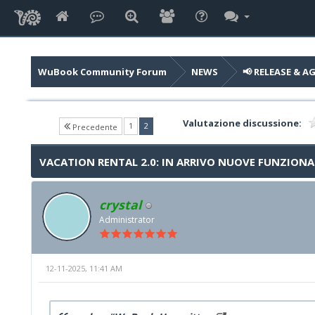
WuBook Community Forum
NEWS
📢 RELEASE & 
Valutazione discussione:
(current)
1
2
Precedente
VACATION RENTAL 2.0: IN ARRIVO NUOVE FUNZIONA
crystal
Administrator
12-11-2025, 11:41 AM