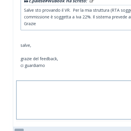
c.palese#WuBook Ha scritto:
Salve sto provando il VR. Per la mia struttura (RTA sogge
commissione è soggetta a Iva 22%. Il sistema prevede alm
Grazie
salve,
grazie del feedback,
ci guardiamo