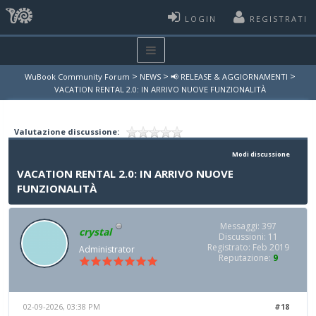
LOGIN
REGISTRATI
>
>
>
WuBook Community Forum
NEWS
📢 RELEASE & AGGIORNAMENTI
VACATION RENTAL 2.0: IN ARRIVO NUOVE FUNZIONALITÀ
Valutazione discussione:
Modi discussione
VACATION RENTAL 2.0: IN ARRIVO NUOVE
FUNZIONALITÀ
Messaggi: 397
crystal
Discussioni: 11
Registrato: Feb 2019
Administrator
Reputazione:
9
02-09-2026, 03:38 PM
#18