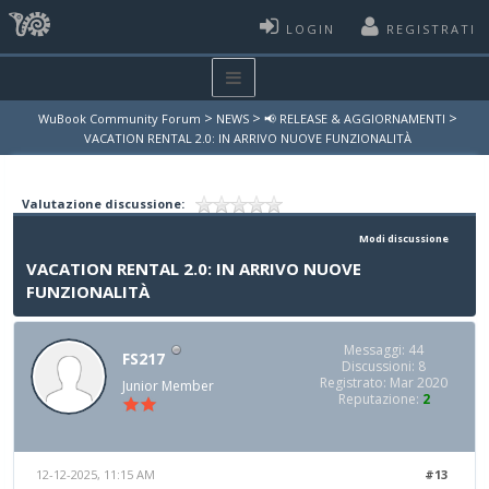
LOGIN
REGISTRATI
>
>
>
WuBook Community Forum
NEWS
📢 RELEASE & AGGIORNAMENTI
VACATION RENTAL 2.0: IN ARRIVO NUOVE FUNZIONALITÀ
Valutazione discussione:
Modi discussione
VACATION RENTAL 2.0: IN ARRIVO NUOVE
FUNZIONALITÀ
Messaggi: 44
FS217
Discussioni: 8
Registrato: Mar 2020
Junior Member
Reputazione:
2
12-12-2025, 11:15 AM
#13